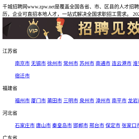
千城招聘网www.zpw.net是覆盖全国各省、市、区县的人
历，企业可直招本地人才，一站式解决全国求职招工需求。 2026
江苏省
南京市
无锡市
徐州市
常州市
苏州市
南通市
连云港市
淮
宿迁市
福建省
福州市
厦门市
莆田市
三明市
泉州市
漳州市
南平市
龙岩
河北省
石家庄市
唐山市
秦皇岛市
邯郸市
邢台市
保定市
张家口
广东省