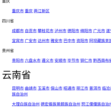
重庆
重庆市
重庆
两江新区
四川省
成都市
自贡市
攀枝花市
泸州市
德阳市
绵阳市
广元市
遂
宜宾市
广安市
达州市
雅安市
巴中市
资阳市
阿坝藏族羌
贵州省
贵阳市
六盘水市
遵义市
安顺市
毕节市
铜仁市
黔西南布
云南省
昆明市
曲靖市
玉溪市
保山市
昭通市
丽江市
普洱市
临沧
族自治州
大理白族自治州
德宏傣族景颇族自治州
怒江傈僳族自治