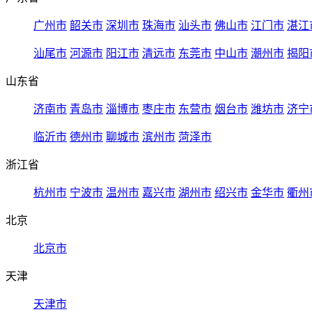
广州市
韶关市
深圳市
珠海市
汕头市
佛山市
江门市
湛江
汕尾市
河源市
阳江市
清远市
东莞市
中山市
潮州市
揭阳
山东省
济南市
青岛市
淄博市
枣庄市
东营市
烟台市
潍坊市
济宁
临沂市
德州市
聊城市
滨州市
菏泽市
浙江省
杭州市
宁波市
温州市
嘉兴市
湖州市
绍兴市
金华市
衢州
北京
北京市
天津
天津市