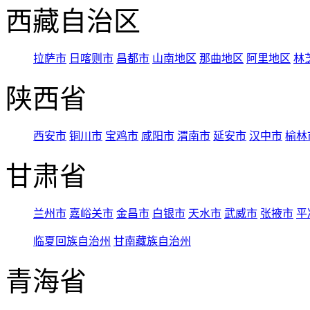
西藏自治区
拉萨市
日喀则市
昌都市
山南地区
那曲地区
阿里地区
林
陕西省
西安市
铜川市
宝鸡市
咸阳市
渭南市
延安市
汉中市
榆林
甘肃省
兰州市
嘉峪关市
金昌市
白银市
天水市
武威市
张掖市
平
临夏回族自治州
甘南藏族自治州
青海省