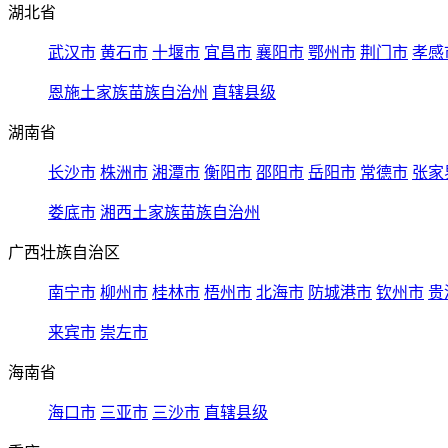
湖北省
武汉市
黄石市
十堰市
宜昌市
襄阳市
鄂州市
荆门市
孝感
恩施土家族苗族自治州
直辖县级
湖南省
长沙市
株洲市
湘潭市
衡阳市
邵阳市
岳阳市
常德市
张家
娄底市
湘西土家族苗族自治州
广西壮族自治区
南宁市
柳州市
桂林市
梧州市
北海市
防城港市
钦州市
贵
来宾市
崇左市
海南省
海口市
三亚市
三沙市
直辖县级