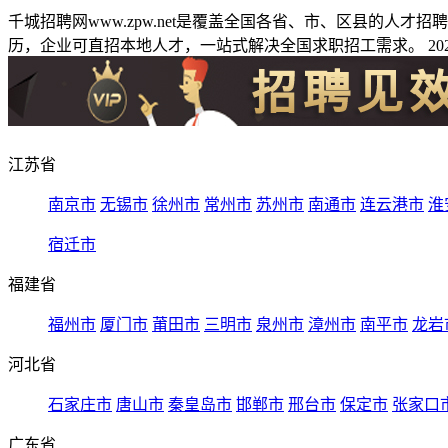
千城招聘网www.zpw.net是覆盖全国各省、市、区县的人
历，企业可直招本地人才，一站式解决全国求职招工需求。 2026
江苏省
南京市
无锡市
徐州市
常州市
苏州市
南通市
连云港市
淮
宿迁市
福建省
福州市
厦门市
莆田市
三明市
泉州市
漳州市
南平市
龙岩
河北省
石家庄市
唐山市
秦皇岛市
邯郸市
邢台市
保定市
张家口
广东省