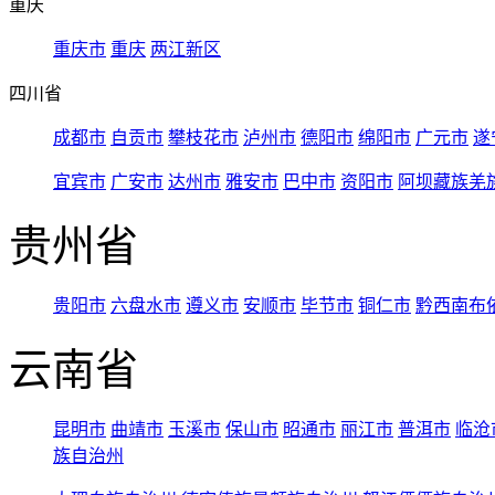
重庆
重庆市
重庆
两江新区
四川省
成都市
自贡市
攀枝花市
泸州市
德阳市
绵阳市
广元市
遂
宜宾市
广安市
达州市
雅安市
巴中市
资阳市
阿坝藏族羌
贵州省
贵阳市
六盘水市
遵义市
安顺市
毕节市
铜仁市
黔西南布
云南省
昆明市
曲靖市
玉溪市
保山市
昭通市
丽江市
普洱市
临沧
族自治州