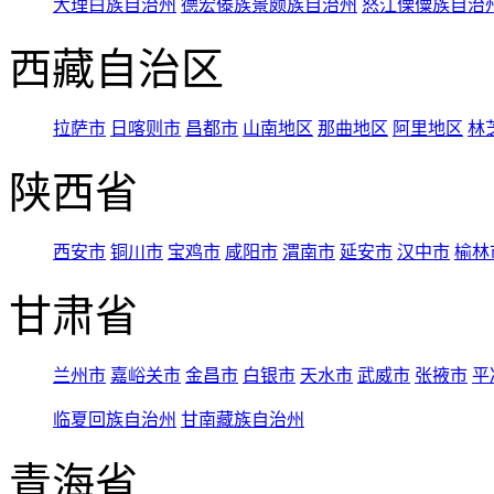
大理白族自治州
德宏傣族景颇族自治州
怒江傈僳族自治
西藏自治区
拉萨市
日喀则市
昌都市
山南地区
那曲地区
阿里地区
林
陕西省
西安市
铜川市
宝鸡市
咸阳市
渭南市
延安市
汉中市
榆林
甘肃省
兰州市
嘉峪关市
金昌市
白银市
天水市
武威市
张掖市
平
临夏回族自治州
甘南藏族自治州
青海省