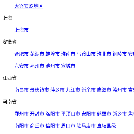
大兴安岭地区
上海
上海市
安徽省
合肥市
芜湖市
蚌埠市
淮南市
马鞍山市
淮北市
铜陵市
安
六安市
亳州市
池州市
宣城市
江西省
南昌市
景德镇市
萍乡市
九江市
新余市
鹰潭市
赣州市
吉
河南省
郑州市
开封市
洛阳市
平顶山市
安阳市
鹤壁市
新乡市
焦
南阳市
商丘市
信阳市
周口市
驻马店市
直辖县级