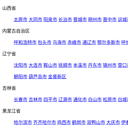
山西省
太原市
大同市
阳泉市
长治市
晋城市
朔州市
晋中市
运城
内蒙古自治区
呼和浩特市
包头市
乌海市
赤峰市
通辽市
鄂尔多斯市
呼
辽宁省
沈阳市
大连市
鞍山市
抚顺市
本溪市
丹东市
锦州市
营口
朝阳市
葫芦岛市
金普新区
吉林省
长春市
吉林市
四平市
辽源市
通化市
白山市
松原市
白城
黑龙江省
哈尔滨市
齐齐哈尔市
鸡西市
鹤岗市
双鸭山市
大庆市
伊