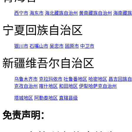
西宁市
海东市
海北藏族自治州
黄南藏族自治州
海南藏族
宁夏回族自治区
银川市
石嘴山市
吴忠市
固原市
中卫市
新疆维吾尔自治区
乌鲁木齐市
克拉玛依市
吐鲁番地区
哈密地区
昌吉回族自
克孜自治州
喀什地区
和田地区
伊犁哈萨克自治州
塔城地区
阿勒泰地区
直辖县级
免责声明：