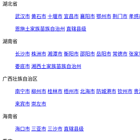
湖北省
武汉市
黄石市
十堰市
宜昌市
襄阳市
鄂州市
荆门市
孝感
恩施土家族苗族自治州
直辖县级
湖南省
长沙市
株洲市
湘潭市
衡阳市
邵阳市
岳阳市
常德市
张家
娄底市
湘西土家族苗族自治州
广西壮族自治区
南宁市
柳州市
桂林市
梧州市
北海市
防城港市
钦州市
贵
来宾市
崇左市
海南省
海口市
三亚市
三沙市
直辖县级