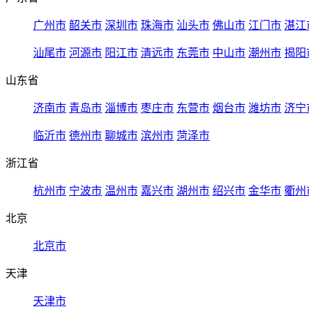
广州市
韶关市
深圳市
珠海市
汕头市
佛山市
江门市
湛江
汕尾市
河源市
阳江市
清远市
东莞市
中山市
潮州市
揭阳
山东省
济南市
青岛市
淄博市
枣庄市
东营市
烟台市
潍坊市
济宁
临沂市
德州市
聊城市
滨州市
菏泽市
浙江省
杭州市
宁波市
温州市
嘉兴市
湖州市
绍兴市
金华市
衢州
北京
北京市
天津
天津市