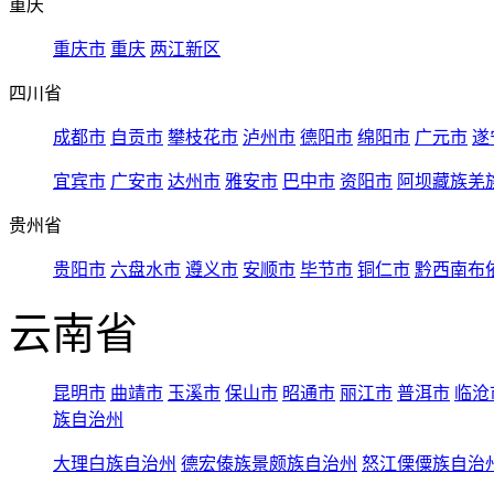
重庆
重庆市
重庆
两江新区
四川省
成都市
自贡市
攀枝花市
泸州市
德阳市
绵阳市
广元市
遂
宜宾市
广安市
达州市
雅安市
巴中市
资阳市
阿坝藏族羌
贵州省
贵阳市
六盘水市
遵义市
安顺市
毕节市
铜仁市
黔西南布
云南省
昆明市
曲靖市
玉溪市
保山市
昭通市
丽江市
普洱市
临沧
族自治州
大理白族自治州
德宏傣族景颇族自治州
怒江傈僳族自治