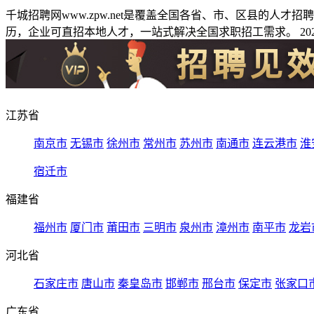
千城招聘网www.zpw.net是覆盖全国各省、市、区县的人
历，企业可直招本地人才，一站式解决全国求职招工需求。 2026
江苏省
南京市
无锡市
徐州市
常州市
苏州市
南通市
连云港市
淮
宿迁市
福建省
福州市
厦门市
莆田市
三明市
泉州市
漳州市
南平市
龙岩
河北省
石家庄市
唐山市
秦皇岛市
邯郸市
邢台市
保定市
张家口
广东省