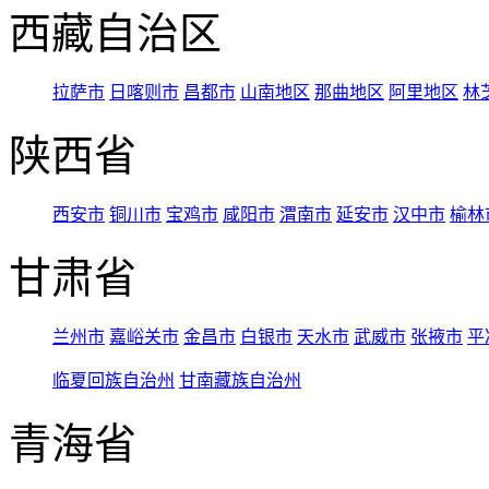
西藏自治区
拉萨市
日喀则市
昌都市
山南地区
那曲地区
阿里地区
林
陕西省
西安市
铜川市
宝鸡市
咸阳市
渭南市
延安市
汉中市
榆林
甘肃省
兰州市
嘉峪关市
金昌市
白银市
天水市
武威市
张掖市
平
临夏回族自治州
甘南藏族自治州
青海省