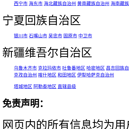
西宁市
海东市
海北藏族自治州
黄南藏族自治州
海南藏族
宁夏回族自治区
银川市
石嘴山市
吴忠市
固原市
中卫市
新疆维吾尔自治区
乌鲁木齐市
克拉玛依市
吐鲁番地区
哈密地区
昌吉回族自
克孜自治州
喀什地区
和田地区
伊犁哈萨克自治州
塔城地区
阿勒泰地区
直辖县级
免责声明：
网页内的所有信息均为用