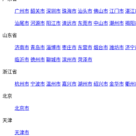
广州市
韶关市
深圳市
珠海市
汕头市
佛山市
江门市
湛江
汕尾市
河源市
阳江市
清远市
东莞市
中山市
潮州市
揭阳
山东省
济南市
青岛市
淄博市
枣庄市
东营市
烟台市
潍坊市
济宁
临沂市
德州市
聊城市
滨州市
菏泽市
浙江省
杭州市
宁波市
温州市
嘉兴市
湖州市
绍兴市
金华市
衢州
北京
北京市
天津
天津市