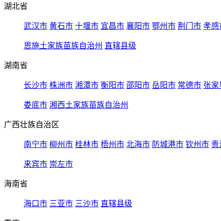
湖北省
武汉市
黄石市
十堰市
宜昌市
襄阳市
鄂州市
荆门市
孝感
恩施土家族苗族自治州
直辖县级
湖南省
长沙市
株洲市
湘潭市
衡阳市
邵阳市
岳阳市
常德市
张家
娄底市
湘西土家族苗族自治州
广西壮族自治区
南宁市
柳州市
桂林市
梧州市
北海市
防城港市
钦州市
贵
来宾市
崇左市
海南省
海口市
三亚市
三沙市
直辖县级