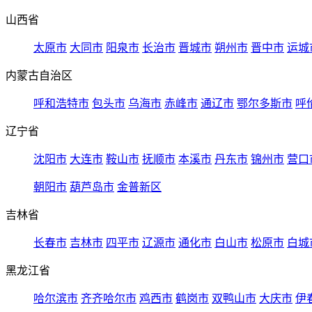
山西省
太原市
大同市
阳泉市
长治市
晋城市
朔州市
晋中市
运城
内蒙古自治区
呼和浩特市
包头市
乌海市
赤峰市
通辽市
鄂尔多斯市
呼
辽宁省
沈阳市
大连市
鞍山市
抚顺市
本溪市
丹东市
锦州市
营口
朝阳市
葫芦岛市
金普新区
吉林省
长春市
吉林市
四平市
辽源市
通化市
白山市
松原市
白城
黑龙江省
哈尔滨市
齐齐哈尔市
鸡西市
鹤岗市
双鸭山市
大庆市
伊