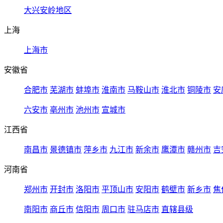
大兴安岭地区
上海
上海市
安徽省
合肥市
芜湖市
蚌埠市
淮南市
马鞍山市
淮北市
铜陵市
安
六安市
亳州市
池州市
宣城市
江西省
南昌市
景德镇市
萍乡市
九江市
新余市
鹰潭市
赣州市
吉
河南省
郑州市
开封市
洛阳市
平顶山市
安阳市
鹤壁市
新乡市
焦
南阳市
商丘市
信阳市
周口市
驻马店市
直辖县级