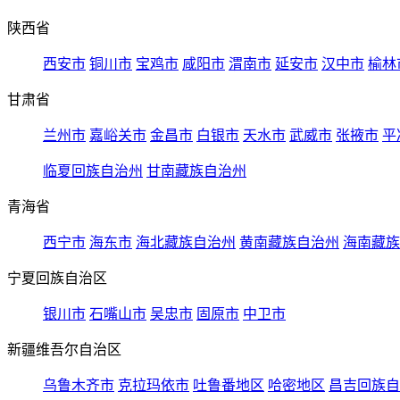
陕西省
西安市
铜川市
宝鸡市
咸阳市
渭南市
延安市
汉中市
榆林
甘肃省
兰州市
嘉峪关市
金昌市
白银市
天水市
武威市
张掖市
平
临夏回族自治州
甘南藏族自治州
青海省
西宁市
海东市
海北藏族自治州
黄南藏族自治州
海南藏族
宁夏回族自治区
银川市
石嘴山市
吴忠市
固原市
中卫市
新疆维吾尔自治区
乌鲁木齐市
克拉玛依市
吐鲁番地区
哈密地区
昌吉回族自