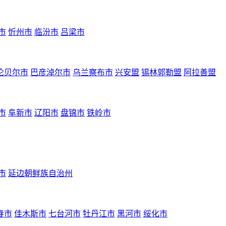
市
忻州市
临汾市
吕梁市
伦贝尔市
巴彦淖尔市
乌兰察布市
兴安盟
锡林郭勒盟
阿拉善盟
市
阜新市
辽阳市
盘锦市
铁岭市
市
延边朝鲜族自治州
春市
佳木斯市
七台河市
牡丹江市
黑河市
绥化市