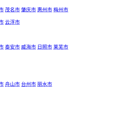
市
茂名市
肇庆市
惠州市
梅州市
市
云浮市
市
泰安市
威海市
日照市
莱芜市
市
舟山市
台州市
丽水市