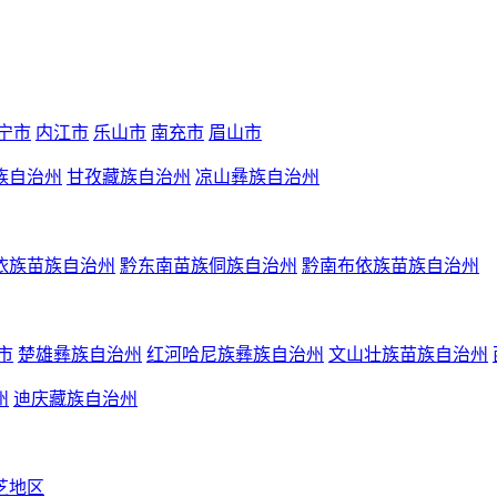
宁市
内江市
乐山市
南充市
眉山市
族自治州
甘孜藏族自治州
凉山彝族自治州
依族苗族自治州
黔东南苗族侗族自治州
黔南布依族苗族自治州
市
楚雄彝族自治州
红河哈尼族彝族自治州
文山壮族苗族自治州
州
迪庆藏族自治州
芝地区