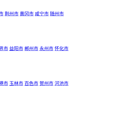
市
荆州市
黄冈市
咸宁市
随州市
界市
益阳市
郴州市
永州市
怀化市
港市
玉林市
百色市
贺州市
河池市