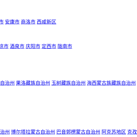
市
安康市
商洛市
西咸新区
凉市
酒泉市
庆阳市
定西市
陇南市
自治州
果洛藏族自治州
玉树藏族自治州
海西蒙古族藏族自治州
治州
博尔塔拉蒙古自治州
巴音郭楞蒙古自治州
阿克苏地区
克孜