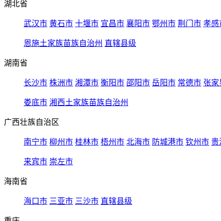
湖北省
武汉市
黄石市
十堰市
宜昌市
襄阳市
鄂州市
荆门市
孝感
恩施土家族苗族自治州
直辖县级
湖南省
长沙市
株洲市
湘潭市
衡阳市
邵阳市
岳阳市
常德市
张家
娄底市
湘西土家族苗族自治州
广西壮族自治区
南宁市
柳州市
桂林市
梧州市
北海市
防城港市
钦州市
贵
来宾市
崇左市
海南省
海口市
三亚市
三沙市
直辖县级
重庆