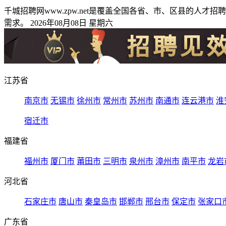
千城招聘网www.zpw.net是覆盖全国各省、市、区县的
需求。 2026年08月08日 星期六
江苏省
南京市
无锡市
徐州市
常州市
苏州市
南通市
连云港市
淮
宿迁市
福建省
福州市
厦门市
莆田市
三明市
泉州市
漳州市
南平市
龙岩
河北省
石家庄市
唐山市
秦皇岛市
邯郸市
邢台市
保定市
张家口
广东省