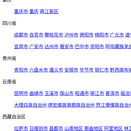
重庆市
重庆
两江新区
四川省
成都市
自贡市
攀枝花市
泸州市
德阳市
绵阳市
广元市
遂
宜宾市
广安市
达州市
雅安市
巴中市
资阳市
阿坝藏族羌
贵州省
贵阳市
六盘水市
遵义市
安顺市
毕节市
铜仁市
黔西南布
云南省
昆明市
曲靖市
玉溪市
保山市
昭通市
丽江市
普洱市
临沧
大理白族自治州
德宏傣族景颇族自治州
怒江傈僳族自治
西藏自治区
拉萨市
日喀则市
昌都市
山南地区
那曲地区
阿里地区
林