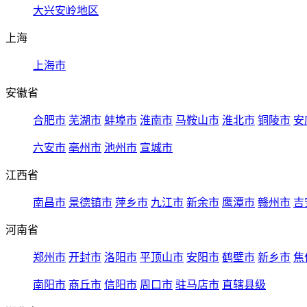
大兴安岭地区
上海
上海市
安徽省
合肥市
芜湖市
蚌埠市
淮南市
马鞍山市
淮北市
铜陵市
安
六安市
亳州市
池州市
宣城市
江西省
南昌市
景德镇市
萍乡市
九江市
新余市
鹰潭市
赣州市
吉
河南省
郑州市
开封市
洛阳市
平顶山市
安阳市
鹤壁市
新乡市
焦
南阳市
商丘市
信阳市
周口市
驻马店市
直辖县级