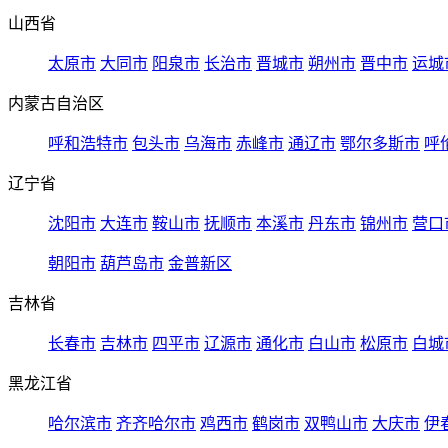
山西省
太原市
大同市
阳泉市
长治市
晋城市
朔州市
晋中市
运城
内蒙古自治区
呼和浩特市
包头市
乌海市
赤峰市
通辽市
鄂尔多斯市
呼
辽宁省
沈阳市
大连市
鞍山市
抚顺市
本溪市
丹东市
锦州市
营口
朝阳市
葫芦岛市
金普新区
吉林省
长春市
吉林市
四平市
辽源市
通化市
白山市
松原市
白城
黑龙江省
哈尔滨市
齐齐哈尔市
鸡西市
鹤岗市
双鸭山市
大庆市
伊