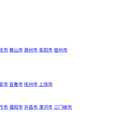
庆市
黄山市
滁州市
阜阳市
宿州市
安市
宜春市
抚州市
上饶市
作市
濮阳市
许昌市
漯河市
三门峡市