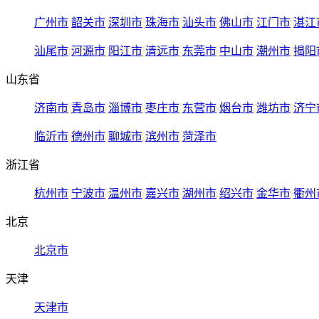
广州市
韶关市
深圳市
珠海市
汕头市
佛山市
江门市
湛江
汕尾市
河源市
阳江市
清远市
东莞市
中山市
潮州市
揭阳
山东省
济南市
青岛市
淄博市
枣庄市
东营市
烟台市
潍坊市
济宁
临沂市
德州市
聊城市
滨州市
菏泽市
浙江省
杭州市
宁波市
温州市
嘉兴市
湖州市
绍兴市
金华市
衢州
北京
北京市
天津
天津市