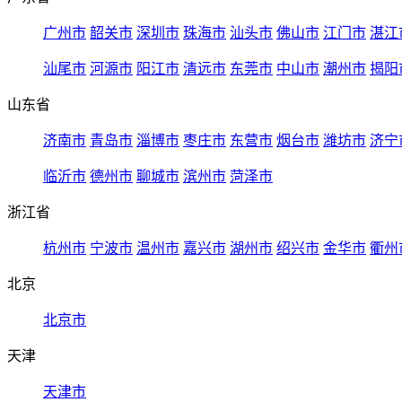
广州市
韶关市
深圳市
珠海市
汕头市
佛山市
江门市
湛江
汕尾市
河源市
阳江市
清远市
东莞市
中山市
潮州市
揭阳
山东省
济南市
青岛市
淄博市
枣庄市
东营市
烟台市
潍坊市
济宁
临沂市
德州市
聊城市
滨州市
菏泽市
浙江省
杭州市
宁波市
温州市
嘉兴市
湖州市
绍兴市
金华市
衢州
北京
北京市
天津
天津市