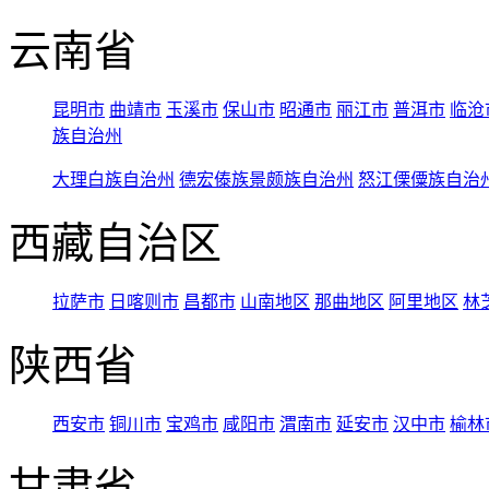
云南省
昆明市
曲靖市
玉溪市
保山市
昭通市
丽江市
普洱市
临沧
族自治州
大理白族自治州
德宏傣族景颇族自治州
怒江傈僳族自治
西藏自治区
拉萨市
日喀则市
昌都市
山南地区
那曲地区
阿里地区
林
陕西省
西安市
铜川市
宝鸡市
咸阳市
渭南市
延安市
汉中市
榆林
甘肃省