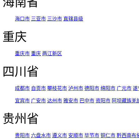
海南省
海口市
三亚市
三沙市
直辖县级
重庆
重庆市
重庆
两江新区
四川省
成都市
自贡市
攀枝花市
泸州市
德阳市
绵阳市
广元市
遂
宜宾市
广安市
达州市
雅安市
巴中市
资阳市
阿坝藏族羌
贵州省
贵阳市
六盘水市
遵义市
安顺市
毕节市
铜仁市
黔西南布