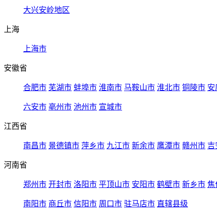
大兴安岭地区
上海
上海市
安徽省
合肥市
芜湖市
蚌埠市
淮南市
马鞍山市
淮北市
铜陵市
安
六安市
亳州市
池州市
宣城市
江西省
南昌市
景德镇市
萍乡市
九江市
新余市
鹰潭市
赣州市
吉
河南省
郑州市
开封市
洛阳市
平顶山市
安阳市
鹤壁市
新乡市
焦
南阳市
商丘市
信阳市
周口市
驻马店市
直辖县级