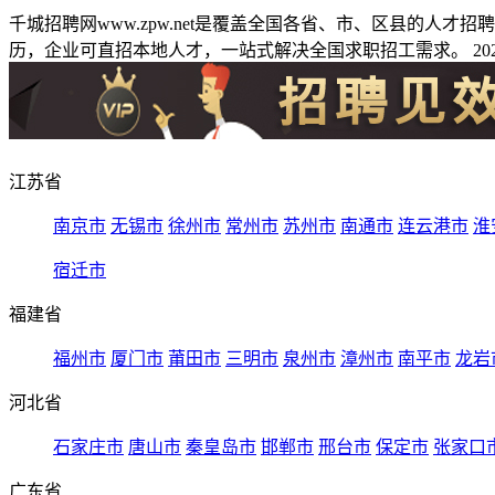
千城招聘网www.zpw.net是覆盖全国各省、市、区县的人
历，企业可直招本地人才，一站式解决全国求职招工需求。 2026
江苏省
南京市
无锡市
徐州市
常州市
苏州市
南通市
连云港市
淮
宿迁市
福建省
福州市
厦门市
莆田市
三明市
泉州市
漳州市
南平市
龙岩
河北省
石家庄市
唐山市
秦皇岛市
邯郸市
邢台市
保定市
张家口
广东省