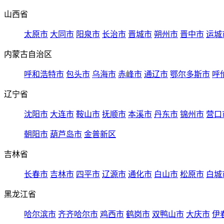
山西省
太原市
大同市
阳泉市
长治市
晋城市
朔州市
晋中市
运城
内蒙古自治区
呼和浩特市
包头市
乌海市
赤峰市
通辽市
鄂尔多斯市
呼
辽宁省
沈阳市
大连市
鞍山市
抚顺市
本溪市
丹东市
锦州市
营口
朝阳市
葫芦岛市
金普新区
吉林省
长春市
吉林市
四平市
辽源市
通化市
白山市
松原市
白城
黑龙江省
哈尔滨市
齐齐哈尔市
鸡西市
鹤岗市
双鸭山市
大庆市
伊