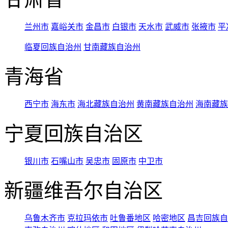
兰州市
嘉峪关市
金昌市
白银市
天水市
武威市
张掖市
平
临夏回族自治州
甘南藏族自治州
青海省
西宁市
海东市
海北藏族自治州
黄南藏族自治州
海南藏族
宁夏回族自治区
银川市
石嘴山市
吴忠市
固原市
中卫市
新疆维吾尔自治区
乌鲁木齐市
克拉玛依市
吐鲁番地区
哈密地区
昌吉回族自