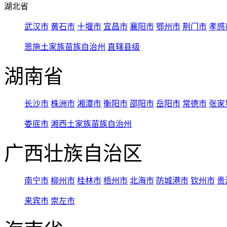
湖北省
武汉市
黄石市
十堰市
宜昌市
襄阳市
鄂州市
荆门市
孝感
恩施土家族苗族自治州
直辖县级
湖南省
长沙市
株洲市
湘潭市
衡阳市
邵阳市
岳阳市
常德市
张家
娄底市
湘西土家族苗族自治州
广西壮族自治区
南宁市
柳州市
桂林市
梧州市
北海市
防城港市
钦州市
贵
来宾市
崇左市