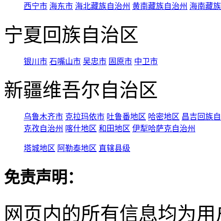
西宁市
海东市
海北藏族自治州
黄南藏族自治州
海南藏族
宁夏回族自治区
银川市
石嘴山市
吴忠市
固原市
中卫市
新疆维吾尔自治区
乌鲁木齐市
克拉玛依市
吐鲁番地区
哈密地区
昌吉回族自
克孜自治州
喀什地区
和田地区
伊犁哈萨克自治州
塔城地区
阿勒泰地区
直辖县级
免责声明：
网页内的所有信息均为用