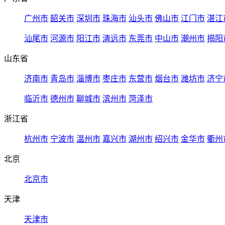
广州市
韶关市
深圳市
珠海市
汕头市
佛山市
江门市
湛江
汕尾市
河源市
阳江市
清远市
东莞市
中山市
潮州市
揭阳
山东省
济南市
青岛市
淄博市
枣庄市
东营市
烟台市
潍坊市
济宁
临沂市
德州市
聊城市
滨州市
菏泽市
浙江省
杭州市
宁波市
温州市
嘉兴市
湖州市
绍兴市
金华市
衢州
北京
北京市
天津
天津市