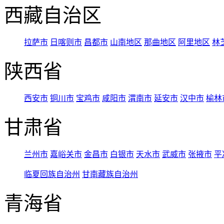
西藏自治区
拉萨市
日喀则市
昌都市
山南地区
那曲地区
阿里地区
林
陕西省
西安市
铜川市
宝鸡市
咸阳市
渭南市
延安市
汉中市
榆林
甘肃省
兰州市
嘉峪关市
金昌市
白银市
天水市
武威市
张掖市
平
临夏回族自治州
甘南藏族自治州
青海省