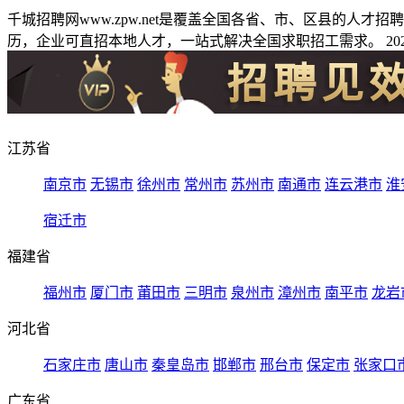
千城招聘网www.zpw.net是覆盖全国各省、市、区县的人
历，企业可直招本地人才，一站式解决全国求职招工需求。 2026
江苏省
南京市
无锡市
徐州市
常州市
苏州市
南通市
连云港市
淮
宿迁市
福建省
福州市
厦门市
莆田市
三明市
泉州市
漳州市
南平市
龙岩
河北省
石家庄市
唐山市
秦皇岛市
邯郸市
邢台市
保定市
张家口
广东省