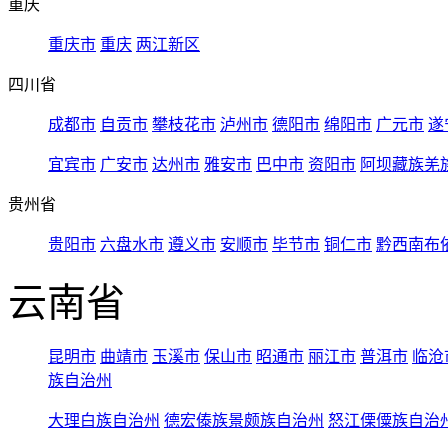
重庆
重庆市
重庆
两江新区
四川省
成都市
自贡市
攀枝花市
泸州市
德阳市
绵阳市
广元市
遂
宜宾市
广安市
达州市
雅安市
巴中市
资阳市
阿坝藏族羌
贵州省
贵阳市
六盘水市
遵义市
安顺市
毕节市
铜仁市
黔西南布
云南省
昆明市
曲靖市
玉溪市
保山市
昭通市
丽江市
普洱市
临沧
族自治州
大理白族自治州
德宏傣族景颇族自治州
怒江傈僳族自治