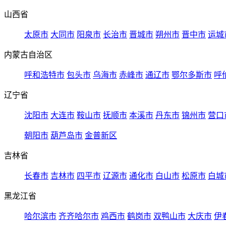
山西省
太原市
大同市
阳泉市
长治市
晋城市
朔州市
晋中市
运城
内蒙古自治区
呼和浩特市
包头市
乌海市
赤峰市
通辽市
鄂尔多斯市
呼
辽宁省
沈阳市
大连市
鞍山市
抚顺市
本溪市
丹东市
锦州市
营口
朝阳市
葫芦岛市
金普新区
吉林省
长春市
吉林市
四平市
辽源市
通化市
白山市
松原市
白城
黑龙江省
哈尔滨市
齐齐哈尔市
鸡西市
鹤岗市
双鸭山市
大庆市
伊