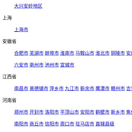
大兴安岭地区
上海
上海市
安徽省
合肥市
芜湖市
蚌埠市
淮南市
马鞍山市
淮北市
铜陵市
安
六安市
亳州市
池州市
宣城市
江西省
南昌市
景德镇市
萍乡市
九江市
新余市
鹰潭市
赣州市
吉
河南省
郑州市
开封市
洛阳市
平顶山市
安阳市
鹤壁市
新乡市
焦
南阳市
商丘市
信阳市
周口市
驻马店市
直辖县级