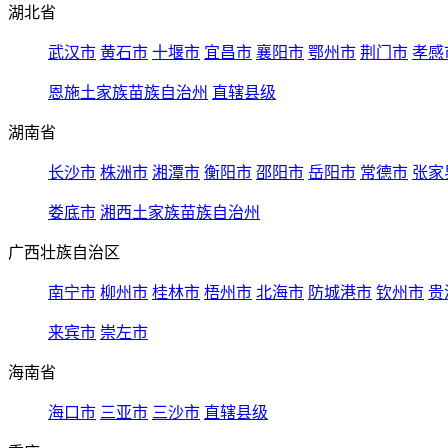
湖北省
武汉市
黄石市
十堰市
宜昌市
襄阳市
鄂州市
荆门市
孝感
恩施土家族苗族自治州
直辖县级
湖南省
长沙市
株洲市
湘潭市
衡阳市
邵阳市
岳阳市
常德市
张家
娄底市
湘西土家族苗族自治州
广西壮族自治区
南宁市
柳州市
桂林市
梧州市
北海市
防城港市
钦州市
贵
来宾市
崇左市
海南省
海口市
三亚市
三沙市
直辖县级