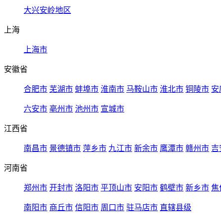
大兴安岭地区
上海
上海市
安徽省
合肥市
芜湖市
蚌埠市
淮南市
马鞍山市
淮北市
铜陵市
安
六安市
亳州市
池州市
宣城市
江西省
南昌市
景德镇市
萍乡市
九江市
新余市
鹰潭市
赣州市
吉
河南省
郑州市
开封市
洛阳市
平顶山市
安阳市
鹤壁市
新乡市
焦
南阳市
商丘市
信阳市
周口市
驻马店市
直辖县级