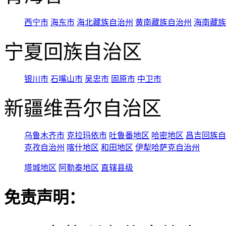
西宁市
海东市
海北藏族自治州
黄南藏族自治州
海南藏族
宁夏回族自治区
银川市
石嘴山市
吴忠市
固原市
中卫市
新疆维吾尔自治区
乌鲁木齐市
克拉玛依市
吐鲁番地区
哈密地区
昌吉回族自
克孜自治州
喀什地区
和田地区
伊犁哈萨克自治州
塔城地区
阿勒泰地区
直辖县级
免责声明：