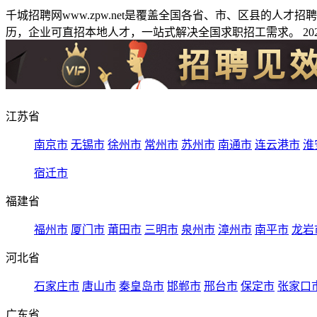
千城招聘网www.zpw.net是覆盖全国各省、市、区县的人
历，企业可直招本地人才，一站式解决全国求职招工需求。 2026
江苏省
南京市
无锡市
徐州市
常州市
苏州市
南通市
连云港市
淮
宿迁市
福建省
福州市
厦门市
莆田市
三明市
泉州市
漳州市
南平市
龙岩
河北省
石家庄市
唐山市
秦皇岛市
邯郸市
邢台市
保定市
张家口
广东省