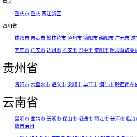
重庆
重庆市
重庆
两江新区
四川省
成都市
自贡市
攀枝花市
泸州市
德阳市
绵阳市
广元市
遂
宜宾市
广安市
达州市
雅安市
巴中市
资阳市
阿坝藏族羌
贵州省
贵阳市
六盘水市
遵义市
安顺市
毕节市
铜仁市
黔西南布
云南省
昆明市
曲靖市
玉溪市
保山市
昭通市
丽江市
普洱市
临沧
族自治州