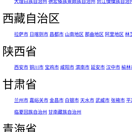
大理白族自治州
德宏傣族景颇族自治州
怒江傈僳族自治
西藏自治区
拉萨市
日喀则市
昌都市
山南地区
那曲地区
阿里地区
林
陕西省
西安市
铜川市
宝鸡市
咸阳市
渭南市
延安市
汉中市
榆林
甘肃省
兰州市
嘉峪关市
金昌市
白银市
天水市
武威市
张掖市
平
临夏回族自治州
甘南藏族自治州
青海省