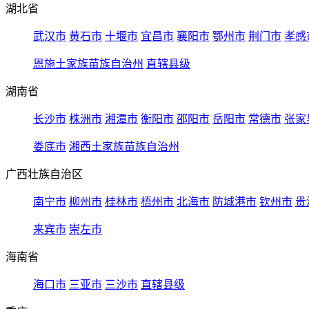
湖北省
武汉市
黄石市
十堰市
宜昌市
襄阳市
鄂州市
荆门市
孝感
恩施土家族苗族自治州
直辖县级
湖南省
长沙市
株洲市
湘潭市
衡阳市
邵阳市
岳阳市
常德市
张家
娄底市
湘西土家族苗族自治州
广西壮族自治区
南宁市
柳州市
桂林市
梧州市
北海市
防城港市
钦州市
贵
来宾市
崇左市
海南省
海口市
三亚市
三沙市
直辖县级