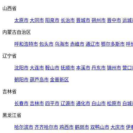
山西省
太原市
大同市
阳泉市
长治市
晋城市
朔州市
晋中市
运城
内蒙古自治区
呼和浩特市
包头市
乌海市
赤峰市
通辽市
鄂尔多斯市
呼
辽宁省
沈阳市
大连市
鞍山市
抚顺市
本溪市
丹东市
锦州市
营口
朝阳市
葫芦岛市
金普新区
吉林省
长春市
吉林市
四平市
辽源市
通化市
白山市
松原市
白城
黑龙江省
哈尔滨市
齐齐哈尔市
鸡西市
鹤岗市
双鸭山市
大庆市
伊