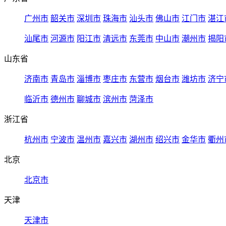
广州市
韶关市
深圳市
珠海市
汕头市
佛山市
江门市
湛江
汕尾市
河源市
阳江市
清远市
东莞市
中山市
潮州市
揭阳
山东省
济南市
青岛市
淄博市
枣庄市
东营市
烟台市
潍坊市
济宁
临沂市
德州市
聊城市
滨州市
菏泽市
浙江省
杭州市
宁波市
温州市
嘉兴市
湖州市
绍兴市
金华市
衢州
北京
北京市
天津
天津市