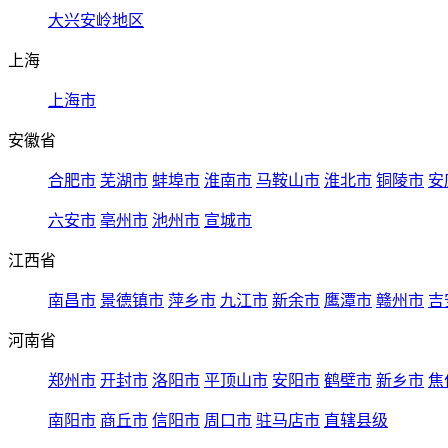
大兴安岭地区
上海
上海市
安徽省
合肥市
芜湖市
蚌埠市
淮南市
马鞍山市
淮北市
铜陵市
安
六安市
亳州市
池州市
宣城市
江西省
南昌市
景德镇市
萍乡市
九江市
新余市
鹰潭市
赣州市
吉
河南省
郑州市
开封市
洛阳市
平顶山市
安阳市
鹤壁市
新乡市
焦
南阳市
商丘市
信阳市
周口市
驻马店市
直辖县级