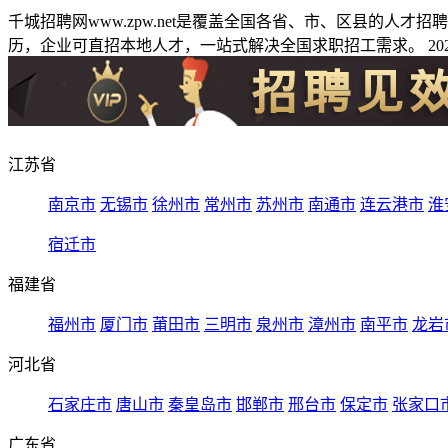
千城招聘网www.zpw.net是覆盖全国各省、市、区县的人
历，企业可直招本地人才，一站式解决全国求职招工需求。 2026
江苏省
南京市
无锡市
徐州市
常州市
苏州市
南通市
连云港市
淮
宿迁市
福建省
福州市
厦门市
莆田市
三明市
泉州市
漳州市
南平市
龙岩
河北省
石家庄市
唐山市
秦皇岛市
邯郸市
邢台市
保定市
张家口
广东省