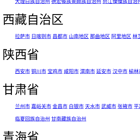
大理白族自治州
德宏傣族景颇族自治州
怒江傈僳族自治
西藏自治区
拉萨市
日喀则市
昌都市
山南地区
那曲地区
阿里地区
林
陕西省
西安市
铜川市
宝鸡市
咸阳市
渭南市
延安市
汉中市
榆林
甘肃省
兰州市
嘉峪关市
金昌市
白银市
天水市
武威市
张掖市
平
临夏回族自治州
甘南藏族自治州
青海省