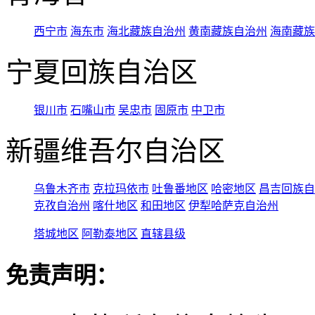
西宁市
海东市
海北藏族自治州
黄南藏族自治州
海南藏族
宁夏回族自治区
银川市
石嘴山市
吴忠市
固原市
中卫市
新疆维吾尔自治区
乌鲁木齐市
克拉玛依市
吐鲁番地区
哈密地区
昌吉回族自
克孜自治州
喀什地区
和田地区
伊犁哈萨克自治州
塔城地区
阿勒泰地区
直辖县级
免责声明：