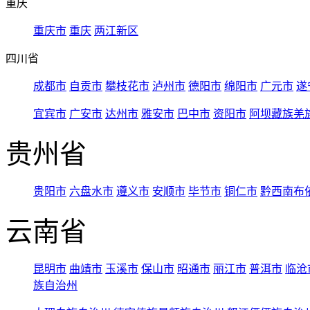
重庆
重庆市
重庆
两江新区
四川省
成都市
自贡市
攀枝花市
泸州市
德阳市
绵阳市
广元市
遂
宜宾市
广安市
达州市
雅安市
巴中市
资阳市
阿坝藏族羌
贵州省
贵阳市
六盘水市
遵义市
安顺市
毕节市
铜仁市
黔西南布
云南省
昆明市
曲靖市
玉溪市
保山市
昭通市
丽江市
普洱市
临沧
族自治州