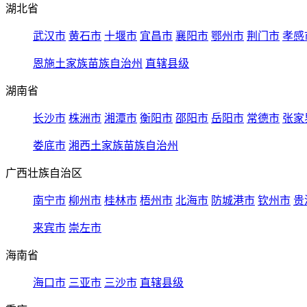
湖北省
武汉市
黄石市
十堰市
宜昌市
襄阳市
鄂州市
荆门市
孝感
恩施土家族苗族自治州
直辖县级
湖南省
长沙市
株洲市
湘潭市
衡阳市
邵阳市
岳阳市
常德市
张家
娄底市
湘西土家族苗族自治州
广西壮族自治区
南宁市
柳州市
桂林市
梧州市
北海市
防城港市
钦州市
贵
来宾市
崇左市
海南省
海口市
三亚市
三沙市
直辖县级