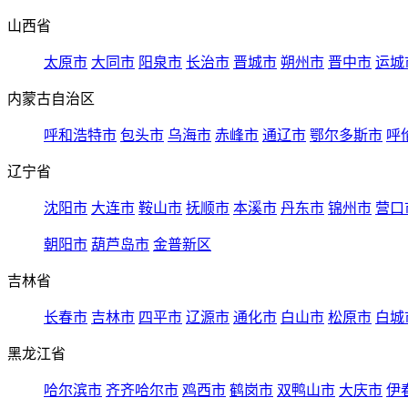
山西省
太原市
大同市
阳泉市
长治市
晋城市
朔州市
晋中市
运城
内蒙古自治区
呼和浩特市
包头市
乌海市
赤峰市
通辽市
鄂尔多斯市
呼
辽宁省
沈阳市
大连市
鞍山市
抚顺市
本溪市
丹东市
锦州市
营口
朝阳市
葫芦岛市
金普新区
吉林省
长春市
吉林市
四平市
辽源市
通化市
白山市
松原市
白城
黑龙江省
哈尔滨市
齐齐哈尔市
鸡西市
鹤岗市
双鸭山市
大庆市
伊