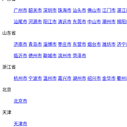
广州市
韶关市
深圳市
珠海市
汕头市
佛山市
江门市
湛江
汕尾市
河源市
阳江市
清远市
东莞市
中山市
潮州市
揭阳
山东省
济南市
青岛市
淄博市
枣庄市
东营市
烟台市
潍坊市
济宁
临沂市
德州市
聊城市
滨州市
菏泽市
浙江省
杭州市
宁波市
温州市
嘉兴市
湖州市
绍兴市
金华市
衢州
北京
北京市
天津
天津市