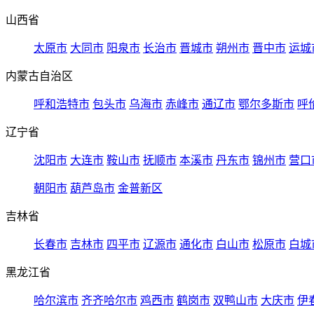
山西省
太原市
大同市
阳泉市
长治市
晋城市
朔州市
晋中市
运城
内蒙古自治区
呼和浩特市
包头市
乌海市
赤峰市
通辽市
鄂尔多斯市
呼
辽宁省
沈阳市
大连市
鞍山市
抚顺市
本溪市
丹东市
锦州市
营口
朝阳市
葫芦岛市
金普新区
吉林省
长春市
吉林市
四平市
辽源市
通化市
白山市
松原市
白城
黑龙江省
哈尔滨市
齐齐哈尔市
鸡西市
鹤岗市
双鸭山市
大庆市
伊