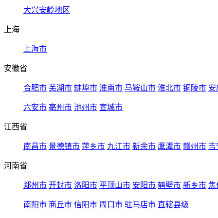
大兴安岭地区
上海
上海市
安徽省
合肥市
芜湖市
蚌埠市
淮南市
马鞍山市
淮北市
铜陵市
安
六安市
亳州市
池州市
宣城市
江西省
南昌市
景德镇市
萍乡市
九江市
新余市
鹰潭市
赣州市
吉
河南省
郑州市
开封市
洛阳市
平顶山市
安阳市
鹤壁市
新乡市
焦
南阳市
商丘市
信阳市
周口市
驻马店市
直辖县级