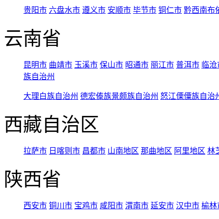
贵阳市
六盘水市
遵义市
安顺市
毕节市
铜仁市
黔西南布
云南省
昆明市
曲靖市
玉溪市
保山市
昭通市
丽江市
普洱市
临沧
族自治州
大理白族自治州
德宏傣族景颇族自治州
怒江傈僳族自治
西藏自治区
拉萨市
日喀则市
昌都市
山南地区
那曲地区
阿里地区
林
陕西省
西安市
铜川市
宝鸡市
咸阳市
渭南市
延安市
汉中市
榆林