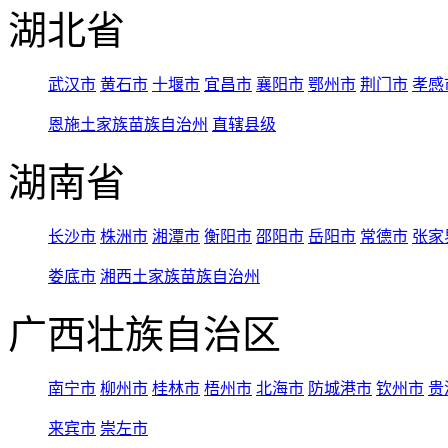
湖北省
武汉市
黄石市
十堰市
宜昌市
襄阳市
鄂州市
荆门市
孝感
恩施土家族苗族自治州
直辖县级
湖南省
长沙市
株洲市
湘潭市
衡阳市
邵阳市
岳阳市
常德市
张家
娄底市
湘西土家族苗族自治州
广西壮族自治区
南宁市
柳州市
桂林市
梧州市
北海市
防城港市
钦州市
贵
来宾市
崇左市