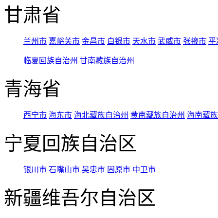
甘肃省
兰州市
嘉峪关市
金昌市
白银市
天水市
武威市
张掖市
平
临夏回族自治州
甘南藏族自治州
青海省
西宁市
海东市
海北藏族自治州
黄南藏族自治州
海南藏族
宁夏回族自治区
银川市
石嘴山市
吴忠市
固原市
中卫市
新疆维吾尔自治区