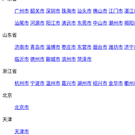
广州市
韶关市
深圳市
珠海市
汕头市
佛山市
江门市
湛江
汕尾市
河源市
阳江市
清远市
东莞市
中山市
潮州市
揭阳
山东省
济南市
青岛市
淄博市
枣庄市
东营市
烟台市
潍坊市
济宁
临沂市
德州市
聊城市
滨州市
菏泽市
浙江省
杭州市
宁波市
温州市
嘉兴市
湖州市
绍兴市
金华市
衢州
北京
北京市
天津
天津市