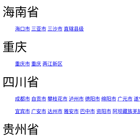
海南省
海口市
三亚市
三沙市
直辖县级
重庆
重庆市
重庆
两江新区
四川省
成都市
自贡市
攀枝花市
泸州市
德阳市
绵阳市
广元市
遂
宜宾市
广安市
达州市
雅安市
巴中市
资阳市
阿坝藏族羌
贵州省