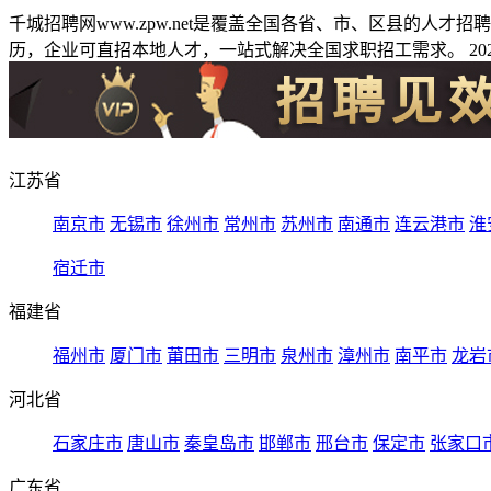
千城招聘网www.zpw.net是覆盖全国各省、市、区县的人
历，企业可直招本地人才，一站式解决全国求职招工需求。 2026
江苏省
南京市
无锡市
徐州市
常州市
苏州市
南通市
连云港市
淮
宿迁市
福建省
福州市
厦门市
莆田市
三明市
泉州市
漳州市
南平市
龙岩
河北省
石家庄市
唐山市
秦皇岛市
邯郸市
邢台市
保定市
张家口
广东省