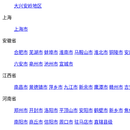
大兴安岭地区
上海
上海市
安徽省
合肥市
芜湖市
蚌埠市
淮南市
马鞍山市
淮北市
铜陵市
安
六安市
亳州市
池州市
宣城市
江西省
南昌市
景德镇市
萍乡市
九江市
新余市
鹰潭市
赣州市
吉
河南省
郑州市
开封市
洛阳市
平顶山市
安阳市
鹤壁市
新乡市
焦
南阳市
商丘市
信阳市
周口市
驻马店市
直辖县级