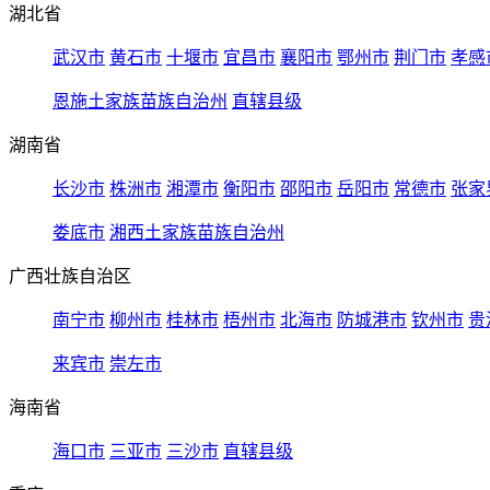
湖北省
武汉市
黄石市
十堰市
宜昌市
襄阳市
鄂州市
荆门市
孝感
恩施土家族苗族自治州
直辖县级
湖南省
长沙市
株洲市
湘潭市
衡阳市
邵阳市
岳阳市
常德市
张家
娄底市
湘西土家族苗族自治州
广西壮族自治区
南宁市
柳州市
桂林市
梧州市
北海市
防城港市
钦州市
贵
来宾市
崇左市
海南省
海口市
三亚市
三沙市
直辖县级