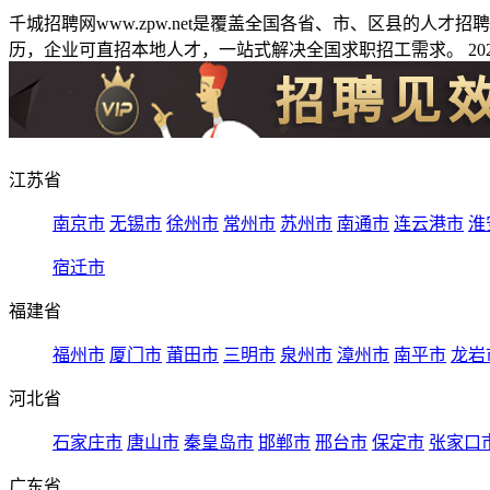
千城招聘网www.zpw.net是覆盖全国各省、市、区县的人
历，企业可直招本地人才，一站式解决全国求职招工需求。 2026
江苏省
南京市
无锡市
徐州市
常州市
苏州市
南通市
连云港市
淮
宿迁市
福建省
福州市
厦门市
莆田市
三明市
泉州市
漳州市
南平市
龙岩
河北省
石家庄市
唐山市
秦皇岛市
邯郸市
邢台市
保定市
张家口
广东省