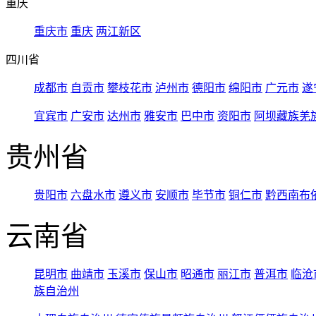
重庆
重庆市
重庆
两江新区
四川省
成都市
自贡市
攀枝花市
泸州市
德阳市
绵阳市
广元市
遂
宜宾市
广安市
达州市
雅安市
巴中市
资阳市
阿坝藏族羌
贵州省
贵阳市
六盘水市
遵义市
安顺市
毕节市
铜仁市
黔西南布
云南省
昆明市
曲靖市
玉溪市
保山市
昭通市
丽江市
普洱市
临沧
族自治州