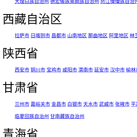
大理白族自治州
德宏傣族景颇族自治州
怒江傈僳族自治
西藏自治区
拉萨市
日喀则市
昌都市
山南地区
那曲地区
阿里地区
林
陕西省
西安市
铜川市
宝鸡市
咸阳市
渭南市
延安市
汉中市
榆林
甘肃省
兰州市
嘉峪关市
金昌市
白银市
天水市
武威市
张掖市
平
临夏回族自治州
甘南藏族自治州
青海省