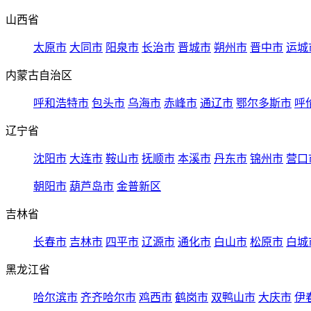
山西省
太原市
大同市
阳泉市
长治市
晋城市
朔州市
晋中市
运城
内蒙古自治区
呼和浩特市
包头市
乌海市
赤峰市
通辽市
鄂尔多斯市
呼
辽宁省
沈阳市
大连市
鞍山市
抚顺市
本溪市
丹东市
锦州市
营口
朝阳市
葫芦岛市
金普新区
吉林省
长春市
吉林市
四平市
辽源市
通化市
白山市
松原市
白城
黑龙江省
哈尔滨市
齐齐哈尔市
鸡西市
鹤岗市
双鸭山市
大庆市
伊