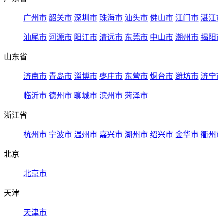
广州市
韶关市
深圳市
珠海市
汕头市
佛山市
江门市
湛江
汕尾市
河源市
阳江市
清远市
东莞市
中山市
潮州市
揭阳
山东省
济南市
青岛市
淄博市
枣庄市
东营市
烟台市
潍坊市
济宁
临沂市
德州市
聊城市
滨州市
菏泽市
浙江省
杭州市
宁波市
温州市
嘉兴市
湖州市
绍兴市
金华市
衢州
北京
北京市
天津
天津市