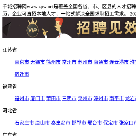
千城招聘网www.zpw.net是覆盖全国各省、市、区县的人
历，企业可直招本地人才，一站式解决全国求职招工需求。 2026
江苏省
南京市
无锡市
徐州市
常州市
苏州市
南通市
连云港市
淮
宿迁市
福建省
福州市
厦门市
莆田市
三明市
泉州市
漳州市
南平市
龙岩
河北省
石家庄市
唐山市
秦皇岛市
邯郸市
邢台市
保定市
张家口
广东省