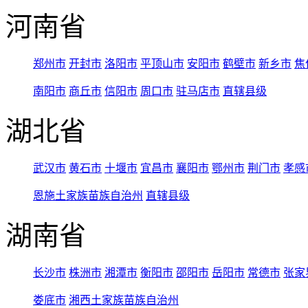
河南省
郑州市
开封市
洛阳市
平顶山市
安阳市
鹤壁市
新乡市
焦
南阳市
商丘市
信阳市
周口市
驻马店市
直辖县级
湖北省
武汉市
黄石市
十堰市
宜昌市
襄阳市
鄂州市
荆门市
孝感
恩施土家族苗族自治州
直辖县级
湖南省
长沙市
株洲市
湘潭市
衡阳市
邵阳市
岳阳市
常德市
张家
娄底市
湘西土家族苗族自治州