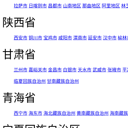
拉萨市
日喀则市
昌都市
山南地区
那曲地区
阿里地区
林
陕西省
西安市
铜川市
宝鸡市
咸阳市
渭南市
延安市
汉中市
榆林
甘肃省
兰州市
嘉峪关市
金昌市
白银市
天水市
武威市
张掖市
平
临夏回族自治州
甘南藏族自治州
青海省
西宁市
海东市
海北藏族自治州
黄南藏族自治州
海南藏族