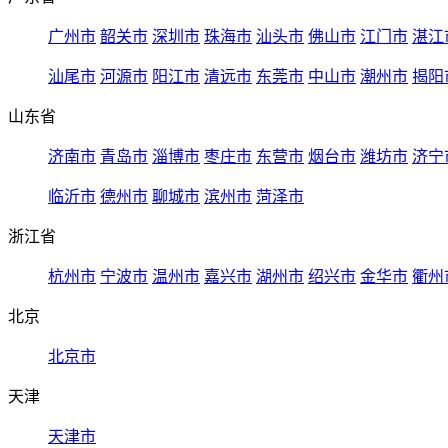
广州市
韶关市
深圳市
珠海市
汕头市
佛山市
江门市
湛江
汕尾市
河源市
阳江市
清远市
东莞市
中山市
潮州市
揭阳
山东省
济南市
青岛市
淄博市
枣庄市
东营市
烟台市
潍坊市
济宁
临沂市
德州市
聊城市
滨州市
菏泽市
浙江省
杭州市
宁波市
温州市
嘉兴市
湖州市
绍兴市
金华市
衢州
北京
北京市
天津
天津市