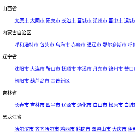
山西省
太原市
大同市
阳泉市
长治市
晋城市
朔州市
晋中市
运城
内蒙古自治区
呼和浩特市
包头市
乌海市
赤峰市
通辽市
鄂尔多斯市
呼
辽宁省
沈阳市
大连市
鞍山市
抚顺市
本溪市
丹东市
锦州市
营口
朝阳市
葫芦岛市
金普新区
吉林省
长春市
吉林市
四平市
辽源市
通化市
白山市
松原市
白城
黑龙江省
哈尔滨市
齐齐哈尔市
鸡西市
鹤岗市
双鸭山市
大庆市
伊