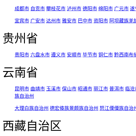
成都市
自贡市
攀枝花市
泸州市
德阳市
绵阳市
广元市
遂
宜宾市
广安市
达州市
雅安市
巴中市
资阳市
阿坝藏族羌
贵州省
贵阳市
六盘水市
遵义市
安顺市
毕节市
铜仁市
黔西南布
云南省
昆明市
曲靖市
玉溪市
保山市
昭通市
丽江市
普洱市
临沧
族自治州
大理白族自治州
德宏傣族景颇族自治州
怒江傈僳族自治
西藏自治区