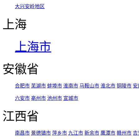
大兴安岭地区
上海
上海市
安徽省
合肥市
芜湖市
蚌埠市
淮南市
马鞍山市
淮北市
铜陵市
安
六安市
亳州市
池州市
宣城市
江西省
南昌市
景德镇市
萍乡市
九江市
新余市
鹰潭市
赣州市
吉