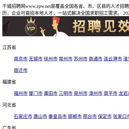
千城招聘网www.zpw.net是覆盖全国各省、市、区县的人
历，企业可直招本地人才，一站式解决全国求职招工需求。 2026
江苏省
南京市
无锡市
徐州市
常州市
苏州市
南通市
连云港市
淮
宿迁市
福建省
福州市
厦门市
莆田市
三明市
泉州市
漳州市
南平市
龙岩
河北省
石家庄市
唐山市
秦皇岛市
邯郸市
邢台市
保定市
张家口
广东省