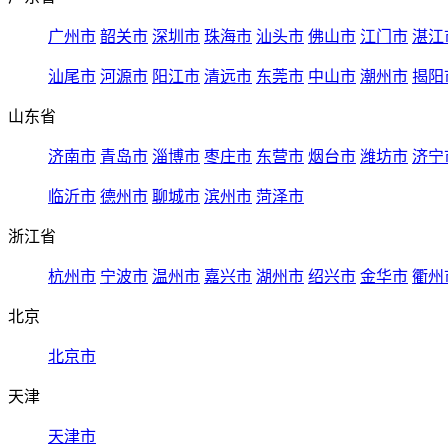
广州市
韶关市
深圳市
珠海市
汕头市
佛山市
江门市
湛江
汕尾市
河源市
阳江市
清远市
东莞市
中山市
潮州市
揭阳
山东省
济南市
青岛市
淄博市
枣庄市
东营市
烟台市
潍坊市
济宁
临沂市
德州市
聊城市
滨州市
菏泽市
浙江省
杭州市
宁波市
温州市
嘉兴市
湖州市
绍兴市
金华市
衢州
北京
北京市
天津
天津市