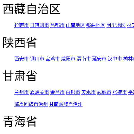
西藏自治区
拉萨市
日喀则市
昌都市
山南地区
那曲地区
阿里地区
林
陕西省
西安市
铜川市
宝鸡市
咸阳市
渭南市
延安市
汉中市
榆林
甘肃省
兰州市
嘉峪关市
金昌市
白银市
天水市
武威市
张掖市
平
临夏回族自治州
甘南藏族自治州
青海省