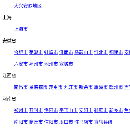
大兴安岭地区
上海
上海市
安徽省
合肥市
芜湖市
蚌埠市
淮南市
马鞍山市
淮北市
铜陵市
安
六安市
亳州市
池州市
宣城市
江西省
南昌市
景德镇市
萍乡市
九江市
新余市
鹰潭市
赣州市
吉
河南省
郑州市
开封市
洛阳市
平顶山市
安阳市
鹤壁市
新乡市
焦
南阳市
商丘市
信阳市
周口市
驻马店市
直辖县级