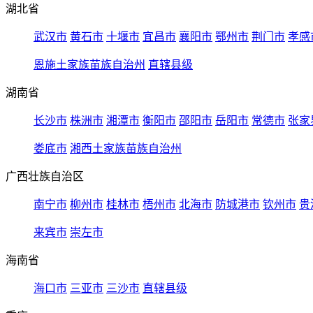
湖北省
武汉市
黄石市
十堰市
宜昌市
襄阳市
鄂州市
荆门市
孝感
恩施土家族苗族自治州
直辖县级
湖南省
长沙市
株洲市
湘潭市
衡阳市
邵阳市
岳阳市
常德市
张家
娄底市
湘西土家族苗族自治州
广西壮族自治区
南宁市
柳州市
桂林市
梧州市
北海市
防城港市
钦州市
贵
来宾市
崇左市
海南省
海口市
三亚市
三沙市
直辖县级