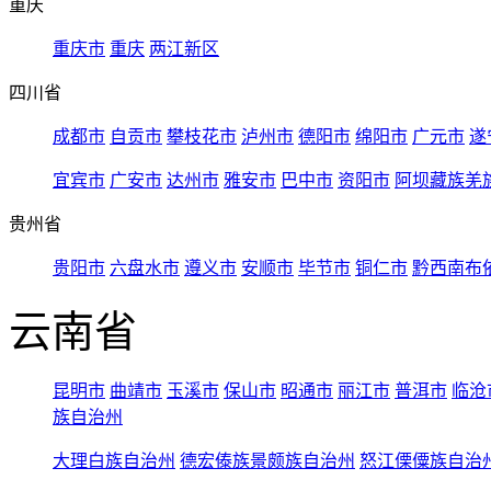
重庆
重庆市
重庆
两江新区
四川省
成都市
自贡市
攀枝花市
泸州市
德阳市
绵阳市
广元市
遂
宜宾市
广安市
达州市
雅安市
巴中市
资阳市
阿坝藏族羌
贵州省
贵阳市
六盘水市
遵义市
安顺市
毕节市
铜仁市
黔西南布
云南省
昆明市
曲靖市
玉溪市
保山市
昭通市
丽江市
普洱市
临沧
族自治州
大理白族自治州
德宏傣族景颇族自治州
怒江傈僳族自治