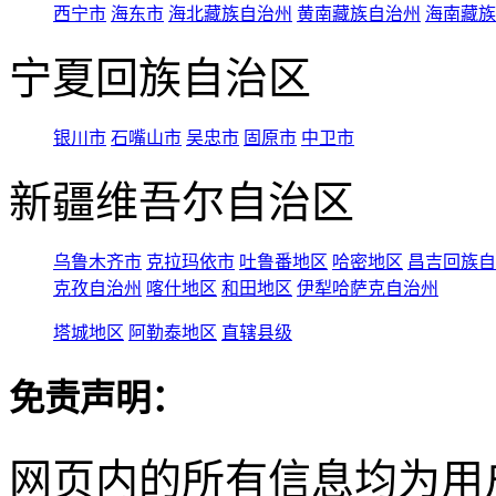
西宁市
海东市
海北藏族自治州
黄南藏族自治州
海南藏族
宁夏回族自治区
银川市
石嘴山市
吴忠市
固原市
中卫市
新疆维吾尔自治区
乌鲁木齐市
克拉玛依市
吐鲁番地区
哈密地区
昌吉回族自
克孜自治州
喀什地区
和田地区
伊犁哈萨克自治州
塔城地区
阿勒泰地区
直辖县级
免责声明：
网页内的所有信息均为用