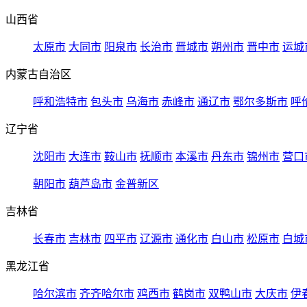
山西省
太原市
大同市
阳泉市
长治市
晋城市
朔州市
晋中市
运城
内蒙古自治区
呼和浩特市
包头市
乌海市
赤峰市
通辽市
鄂尔多斯市
呼
辽宁省
沈阳市
大连市
鞍山市
抚顺市
本溪市
丹东市
锦州市
营口
朝阳市
葫芦岛市
金普新区
吉林省
长春市
吉林市
四平市
辽源市
通化市
白山市
松原市
白城
黑龙江省
哈尔滨市
齐齐哈尔市
鸡西市
鹤岗市
双鸭山市
大庆市
伊