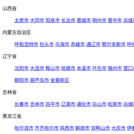
山西省
太原市
大同市
阳泉市
长治市
晋城市
朔州市
晋中市
运城
内蒙古自治区
呼和浩特市
包头市
乌海市
赤峰市
通辽市
鄂尔多斯市
呼
辽宁省
沈阳市
大连市
鞍山市
抚顺市
本溪市
丹东市
锦州市
营口
朝阳市
葫芦岛市
金普新区
吉林省
长春市
吉林市
四平市
辽源市
通化市
白山市
松原市
白城
黑龙江省
哈尔滨市
齐齐哈尔市
鸡西市
鹤岗市
双鸭山市
大庆市
伊