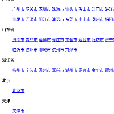
广州市
韶关市
深圳市
珠海市
汕头市
佛山市
江门市
湛江
汕尾市
河源市
阳江市
清远市
东莞市
中山市
潮州市
揭阳
山东省
济南市
青岛市
淄博市
枣庄市
东营市
烟台市
潍坊市
济宁
临沂市
德州市
聊城市
滨州市
菏泽市
浙江省
杭州市
宁波市
温州市
嘉兴市
湖州市
绍兴市
金华市
衢州
北京
北京市
天津
天津市