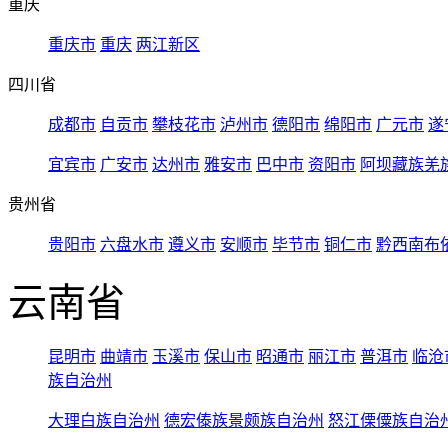
重庆
重庆市
重庆
两江新区
四川省
成都市
自贡市
攀枝花市
泸州市
德阳市
绵阳市
广元市
遂
宜宾市
广安市
达州市
雅安市
巴中市
资阳市
阿坝藏族羌
贵州省
贵阳市
六盘水市
遵义市
安顺市
毕节市
铜仁市
黔西南布
云南省
昆明市
曲靖市
玉溪市
保山市
昭通市
丽江市
普洱市
临沧
族自治州
大理白族自治州
德宏傣族景颇族自治州
怒江傈僳族自治