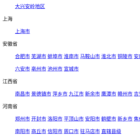
大兴安岭地区
上海
上海市
安徽省
合肥市
芜湖市
蚌埠市
淮南市
马鞍山市
淮北市
铜陵市
安
六安市
亳州市
池州市
宣城市
江西省
南昌市
景德镇市
萍乡市
九江市
新余市
鹰潭市
赣州市
吉
河南省
郑州市
开封市
洛阳市
平顶山市
安阳市
鹤壁市
新乡市
焦
南阳市
商丘市
信阳市
周口市
驻马店市
直辖县级