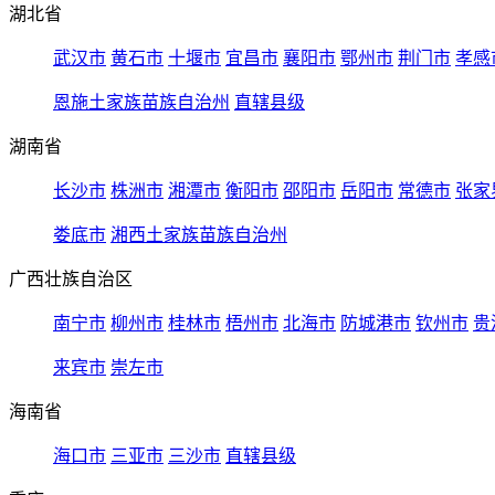
湖北省
武汉市
黄石市
十堰市
宜昌市
襄阳市
鄂州市
荆门市
孝感
恩施土家族苗族自治州
直辖县级
湖南省
长沙市
株洲市
湘潭市
衡阳市
邵阳市
岳阳市
常德市
张家
娄底市
湘西土家族苗族自治州
广西壮族自治区
南宁市
柳州市
桂林市
梧州市
北海市
防城港市
钦州市
贵
来宾市
崇左市
海南省
海口市
三亚市
三沙市
直辖县级