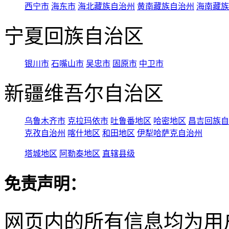
西宁市
海东市
海北藏族自治州
黄南藏族自治州
海南藏族
宁夏回族自治区
银川市
石嘴山市
吴忠市
固原市
中卫市
新疆维吾尔自治区
乌鲁木齐市
克拉玛依市
吐鲁番地区
哈密地区
昌吉回族自
克孜自治州
喀什地区
和田地区
伊犁哈萨克自治州
塔城地区
阿勒泰地区
直辖县级
免责声明：
网页内的所有信息均为用