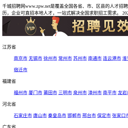
千城招聘网www.zpw.net是覆盖全国各省、市、区县的人
历，企业可直招本地人才，一站式解决全国求职招工需求。 2026
江苏省
南京市
无锡市
徐州市
常州市
苏州市
南通市
连云港市
淮
宿迁市
福建省
福州市
厦门市
莆田市
三明市
泉州市
漳州市
南平市
龙岩
河北省
石家庄市
唐山市
秦皇岛市
邯郸市
邢台市
保定市
张家口
广东省