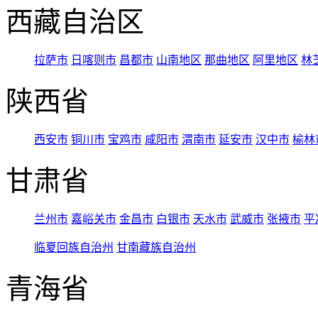
西藏自治区
拉萨市
日喀则市
昌都市
山南地区
那曲地区
阿里地区
林
陕西省
西安市
铜川市
宝鸡市
咸阳市
渭南市
延安市
汉中市
榆林
甘肃省
兰州市
嘉峪关市
金昌市
白银市
天水市
武威市
张掖市
平
临夏回族自治州
甘南藏族自治州
青海省