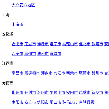
大兴安岭地区
上海
上海市
安徽省
合肥市
芜湖市
蚌埠市
淮南市
马鞍山市
淮北市
铜陵市
安
六安市
亳州市
池州市
宣城市
江西省
南昌市
景德镇市
萍乡市
九江市
新余市
鹰潭市
赣州市
吉
河南省
郑州市
开封市
洛阳市
平顶山市
安阳市
鹤壁市
新乡市
焦
南阳市
商丘市
信阳市
周口市
驻马店市
直辖县级