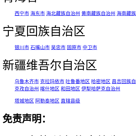
西宁市
海东市
海北藏族自治州
黄南藏族自治州
海南藏族
宁夏回族自治区
银川市
石嘴山市
吴忠市
固原市
中卫市
新疆维吾尔自治区
乌鲁木齐市
克拉玛依市
吐鲁番地区
哈密地区
昌吉回族自
克孜自治州
喀什地区
和田地区
伊犁哈萨克自治州
塔城地区
阿勒泰地区
直辖县级
免责声明：