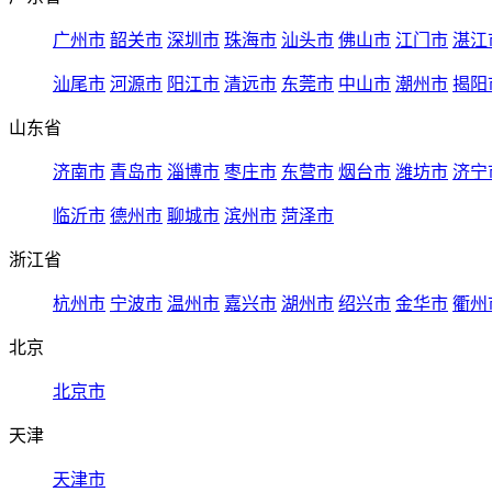
广州市
韶关市
深圳市
珠海市
汕头市
佛山市
江门市
湛江
汕尾市
河源市
阳江市
清远市
东莞市
中山市
潮州市
揭阳
山东省
济南市
青岛市
淄博市
枣庄市
东营市
烟台市
潍坊市
济宁
临沂市
德州市
聊城市
滨州市
菏泽市
浙江省
杭州市
宁波市
温州市
嘉兴市
湖州市
绍兴市
金华市
衢州
北京
北京市
天津
天津市