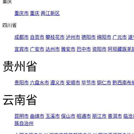
重庆
重庆市
重庆
两江新区
四川省
成都市
自贡市
攀枝花市
泸州市
德阳市
绵阳市
广元市
遂
宜宾市
广安市
达州市
雅安市
巴中市
资阳市
阿坝藏族羌
贵州省
贵阳市
六盘水市
遵义市
安顺市
毕节市
铜仁市
黔西南布
云南省
昆明市
曲靖市
玉溪市
保山市
昭通市
丽江市
普洱市
临沧
族自治州