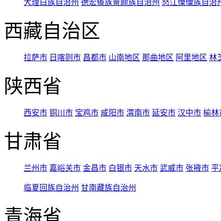
大理白族自治州
德宏傣族景颇族自治州
怒江傈僳族自治
西藏自治区
拉萨市
日喀则市
昌都市
山南地区
那曲地区
阿里地区
林
陕西省
西安市
铜川市
宝鸡市
咸阳市
渭南市
延安市
汉中市
榆林
甘肃省
兰州市
嘉峪关市
金昌市
白银市
天水市
武威市
张掖市
平
临夏回族自治州
甘南藏族自治州
青海省