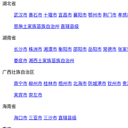
湖北省
武汉市
黄石市
十堰市
宜昌市
襄阳市
鄂州市
荆门市
孝感
恩施土家族苗族自治州
直辖县级
湖南省
长沙市
株洲市
湘潭市
衡阳市
邵阳市
岳阳市
常德市
张家
娄底市
湘西土家族苗族自治州
广西壮族自治区
南宁市
柳州市
桂林市
梧州市
北海市
防城港市
钦州市
贵
来宾市
崇左市
海南省
海口市
三亚市
三沙市
直辖县级