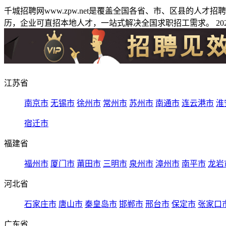
千城招聘网www.zpw.net是覆盖全国各省、市、区县的人
历，企业可直招本地人才，一站式解决全国求职招工需求。 2026
江苏省
南京市
无锡市
徐州市
常州市
苏州市
南通市
连云港市
淮
宿迁市
福建省
福州市
厦门市
莆田市
三明市
泉州市
漳州市
南平市
龙岩
河北省
石家庄市
唐山市
秦皇岛市
邯郸市
邢台市
保定市
张家口
广东省