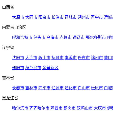
山西省
太原市
大同市
阳泉市
长治市
晋城市
朔州市
晋中市
运城
内蒙古自治区
呼和浩特市
包头市
乌海市
赤峰市
通辽市
鄂尔多斯市
呼
辽宁省
沈阳市
大连市
鞍山市
抚顺市
本溪市
丹东市
锦州市
营口
朝阳市
葫芦岛市
金普新区
吉林省
长春市
吉林市
四平市
辽源市
通化市
白山市
松原市
白城
黑龙江省
哈尔滨市
齐齐哈尔市
鸡西市
鹤岗市
双鸭山市
大庆市
伊